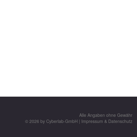
Alle Angaben ohne Gewähr
© 2026 by
Cyberlab-GmbH
|
Impressum & Datenschutz