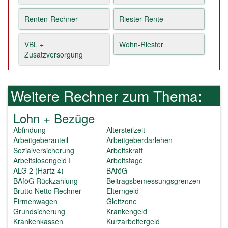
Renten-Rechner
Riester-Rente
VBL +
Wohn-Riester
Zusatzversorgung
Weitere Rechner zum Thema:
Lohn + Bezüge
Abfindung
Altersteilzeit
Arbeitgeberanteil
Arbeitgeberdarlehen
Sozialversicherung
Arbeitskraft
Arbeitslosengeld I
Arbeitstage
ALG 2 (Hartz 4)
BAföG
BAföG Rückzahlung
Beitragsbemessungsgrenzen
Brutto Netto Rechner
Elterngeld
Firmenwagen
Gleitzone
Grundsicherung
Krankengeld
Krankenkassen
Kurzarbeitergeld