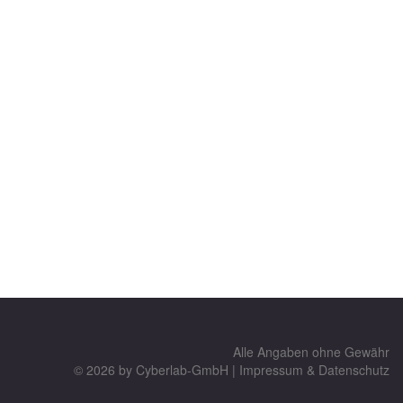
Alle Angaben ohne Gewähr
© 2026 by
Cyberlab-GmbH
|
Impressum & Datenschutz