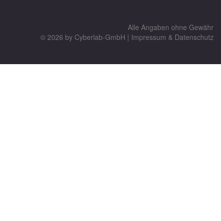
Alle Angaben ohne Gewähr
© 2026 by
Cyberlab-GmbH
|
Impressum & Datenschutz