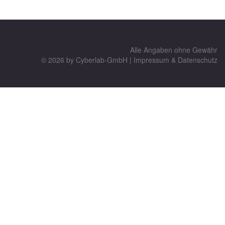
Alle Angaben ohne Gewähr
© 2026 by
Cyberlab-GmbH
|
Impressum & Datenschutz