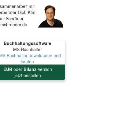
usammenarbeit mit
rberater Dipl.-Kfm.
ael Schröder
erschroeder.de
Buchhaltungssoftware
MS-Buchhalter
EÜR
oder
Bilanz
Version
jetzt bestellen