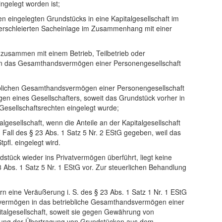
gelegt worden ist;
n eingelegten Grundstücks in eine Kapitalgesellschaft im
verschleierten Sacheinlage im Zusammenhang mit einer
 zusammen mit einem Betrieb, Teilbetrieb oder
r in das Gesamthandsvermögen einer Personengesellschaft
eblichen Gesamthandsvermögen einer Personengesellschaft
en eines Gesellschafters, soweit das Grundstück vorher in
esellschaftsrechten eingelegt wurde;
lgesellschaft, wenn die Anteile an der Kapitalgesellschaft
 Fall des § 23 Abs. 1 Satz 5 Nr. 2 EStG gegeben, weil das
pfl. eingelegt wird.
tück wieder ins Privatvermögen überführt, liegt keine
Abs. 1 Satz 5 Nr. 1 EStG vor. Zur steuerlichen Behandlung
rn eine Veräußerung i. S. des § 23 Abs. 1 Satz 1 Nr. 1 EStG
tvermögen in das betriebliche Gesamthandsvermögen einer
talgesellschaft, soweit sie gegen Gewährung von
ndlung der Übertragung von Grundstücken aus dem