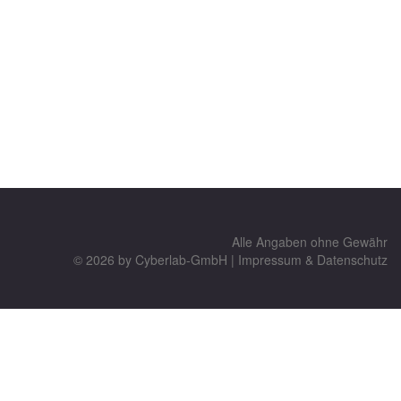
Alle Angaben ohne Gewähr
© 2026 by
Cyberlab-GmbH
|
Impressum & Datenschutz