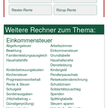
Riester-Rente
Rürup-Rente
Weitere Rechner zum Thema:
Einkommensteuer
Abgeltungsteuer
Arbeitszimmer
Bewirtung
Einkommensteuer
Familienleistungsausgleich
Grundtabelle
Haushaltshilfe
Haushaltsnahe
Dienstleistung
Kinderbetreuungskosten
Kindergeld
Kirchensteuer
Pendlerpauschale
Progressionsvorbehalt
Reisekostenabrechnung
Rente & Steuer
Schuldzinsen
Schulgeld
Solidaritätszuschlag
Sonderausgaben
Spenden
(Höchstbetrag +
Splittingtabelle
Günstigerprüfung)
Steuern sparen