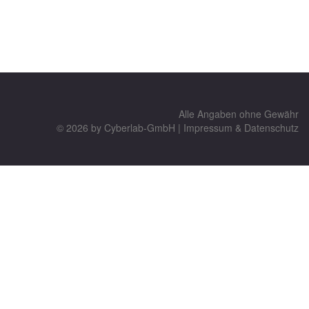
Alle Angaben ohne Gewähr
© 2026 by
Cyberlab-GmbH
|
Impressum & Datenschutz