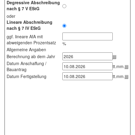
Degressive Abschreibung
nach § 7 V EStG
oder
Lineare Abschreibung
nach § 7 IV EStG
ggf. lineare AfA mit
abweigenden Prozentsatz
%
Allgemeine Angaben
Berechnung ab dem Jahr
jjjj
Datum Anschaffung /
tt.mm.jjjj
Bauantrag
Datum Fertigstellung
tt.mm.jjjj