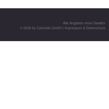
Alle Angaben ohne Gewähr
© 2026 by
Cyberlab-GmbH
|
Impressum & Datenschutz