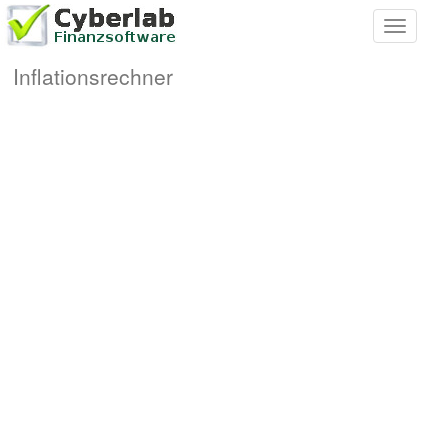
Toggle
navigati
Inflationsrechner