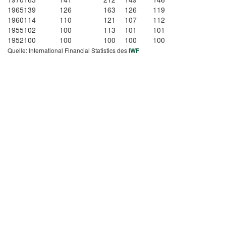
1965
139
126
163
126
119
1960
114
110
121
107
112
1955
102
100
113
101
101
1952
100
100
100
100
100
Quelle: International Financial Statistics des
IWF