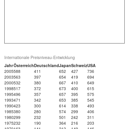
Internationale Preisniveau-Entwicklung
Jahr
Österreich
Deutschland
Japan
Schweiz
USA
2005
588
411
652
427
736
2003
563
397
654
419
694
2000
532
380
667
410
649
1998
517
372
673
400
615
1995
496
357
657
395
575
1993
471
342
653
385
545
1990
423
300
614
338
493
1985
380
280
574
299
406
1980
299
232
501
242
311
1975
232
190
364
216
203
1970
163
141
212
149
146