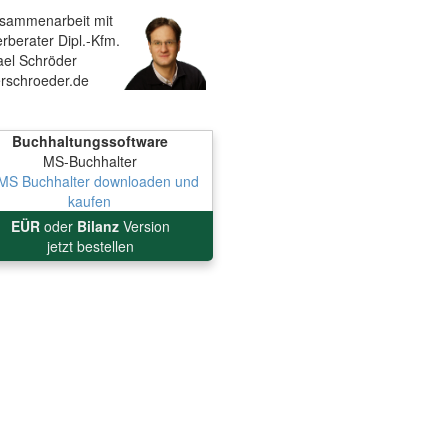
usammenarbeit mit
rberater Dipl.-Kfm.
ael Schröder
erschroeder.de
Buchhaltungssoftware
MS-Buchhalter
EÜR
oder
Bilanz
Version
jetzt bestellen