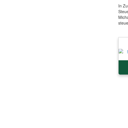
In Z
Steue
Mich
steu