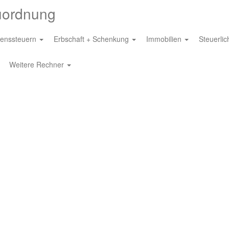
uordnung
enssteuern
Erbschaft + Schenkung
Immobilien
Steuerli
Weitere Rechner