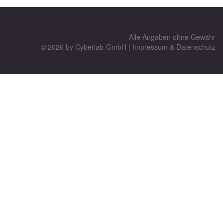
Alle Angaben ohne Gewähr
© 2026 by
Cyberlab-GmbH
|
Impressum & Datenschutz