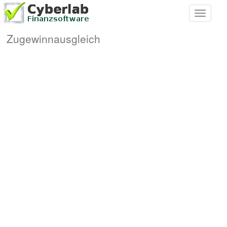
Toggle
navigati
Zugewinnausgleich