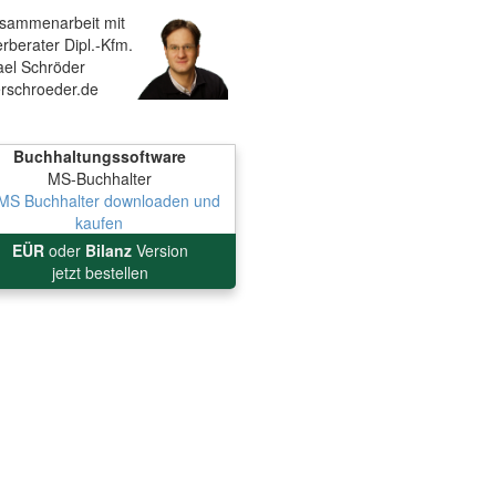
usammenarbeit mit
rberater Dipl.-Kfm.
ael Schröder
erschroeder.de
Buchhaltungssoftware
MS-Buchhalter
EÜR
oder
Bilanz
Version
jetzt bestellen