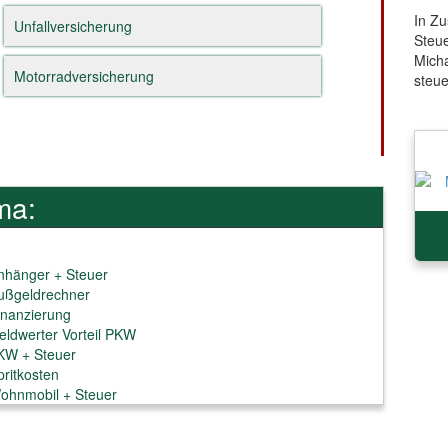
In Z
Unfallversicherung
Steue
Mich
Motorradversicherung
steu
ma:
nhänger + Steuer
ußgeldrechner
inanzierung
eldwerter Vorteil PKW
KW + Steuer
pritkosten
ohnmobil + Steuer