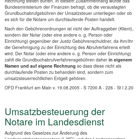
Rechnung stellen dürfen. In diesem Zusammenhang wurde das
Bundesministerium der Finanzen befragt, ob die verauslagten
Grundbuchabrufgebühren der Umsatzsteuer unterliegen oder ob
es sich für die Notare um durchlaufende Posten handelt.
Nach den Gebührenordnungen ist nicht der Auftraggeber (Klient),
sondern der Notar (oder eine andere o. g. Person oder
Einrichtung) gegenüber der Justiz Gebührenschuldner, da ihm/ihr
die Genehmigung zu der Einrichtung des Abrufverfahrens erteilt
wird. Der Notar (oder eine andere o. g. Person oder Einrichtung)
zahlt die Grundbuchabrufverfahrensgebühren daher
in eigenem
Namen und auf eigene Rechnung
so dass diese nicht als
durchlaufende Posten zu behandeln sind, sondern zum
umsatzsteuerrechtlichen Entgelt gehören.
OFD Frankfurt am Main v. 19.08.2005 - S 7200 A - 226 - St I 2.20
Umsatzbesteuerung der
Notare im Landesdienst
Aufgrund des Gesetzes zur Änderung des
Landesjustizkostengesetzes (LJKG) und des Landesgesetzes