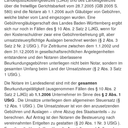
über die freiwillige Gerichtsbarkeit vom 28.7.2005 (GBl 2005 S.
580) sind die Notare ab 1.1.2006 auch Gläubiger von Gebühren,
welche bisher vom Land eingezogen wurden. Eine
Gebührengläubigerschaft des Landes Baden-Württemberg ergibt
sich nur noch in Fällen des § 10 Abs. 2 Satz 2 LJKG, wenn für
den Kostenschuldner zwar eine Gebührenbefreiung gilt, aber
umsatzsteuerpflichtige Auslagen berechnet werden (§ 2 Abs. 3
Satz 2 Nr. 2 UStG ). Für Zeiträume zwischen dem 1.1.2002 und
dem 31.12.2005 in gesellschaftsrechtlichen Angelegenheiten
entstandene und den Notaren überlassene
Beurkundungsgebühren unterliegen nicht beim Notar, sondern im
gesamten Umfang beim Land der Umsatzsteuer (§ 2 Abs. 3 Satz
1 UStG ).
Die Notare im Landesdienst sind mit der
gesamten
Beurkundungstätigkeit (ausgenommen Fällen des § 10 Abs. 2
Satz 2 LJKG) ab
1.1.2006
Unternehmer im Sinne des
§ 2 Abs. 1
UStG
. Die Umsätze unterliegen dem allgemeinen Steuersatz (§
12 Abs. 1 UStG ). Die Umsatzsteuer ist von den anzusetzenden
Gebühren und Auslagen – ohne Abzug des Staatsanteils – zu
berechnen. Auf Antrag ist den Notaren die Besteuerung nach
vereinnahmten Entgelten zu gestatten (§ 20 Abs. 1 Nr. 3 UStG ).