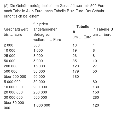
(2) Die Gebühr beträgt bei einem Geschäftswert bis 500 Euro
nach Tabelle A 35 Euro, nach Tabelle B 15 Euro. Die Gebühr
erhöht sich bei einem
für jeden
in
Tabelle
Geschäftswert
angefangenen
in
Tabelle B
A
bis … Euro
Betrag von
um … Euro
um … Euro
weiteren … Euro
2 000
500
18
4
10 000
1 000
19
6
25 000
3 000
26
8
50 000
5 000
35
10
200 000
15 000
120
27
500 000
30 000
179
50
über 500 000
50 000
180
5 000 000
50 000
80
10 000 000
200 000
130
20 000 000
250 000
150
30 000 000
500 000
280
über 30 000
1 000 000
120
000