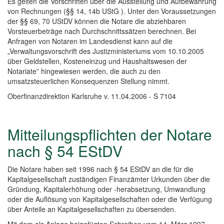
Es gelten die Vorschriften über die Ausstellung und Aufbewahrung
von Rechnungen (§§ 14, 14b UStG ). Unter den Voraussetzungen
der §§ 69, 70 UStDV können die Notare die abziehbaren
Vorsteuerbeträge nach Durchschnittssätzen berechnen. Bei
Anfragen von Notaren im Landesdienst kann auf die
„Verwaltungsvorschrift des Justizministeriums vom 10.10.2005
über Geldstellen, Kosteneinzug und Haushaltswesen der
Notariate” hingewiesen werden, die auch zu den
umsatzsteuerlichen Konsequenzen Stellung nimmt.
Oberfinanzdirektion Karlsruhe v. 11.04.2006 - S 7104
Mitteilungspflichten der Notare
nach § 54 EStDV
Die Notare haben seit 1996 nach § 54 EStDV an die für die
Kapitalgesellschaft zuständigen Finanzämter Urkunden über die
Gründung, Kapitalerhöhung oder -herabsetzung, Umwandlung
oder die Auflösung von Kapitalgesellschaften oder die Verfügung
über Anteile an Kapitalgesellschaften zu übersenden.
Mit dem als Anlage beigefügten Schreiben vom 14. März 1997 –