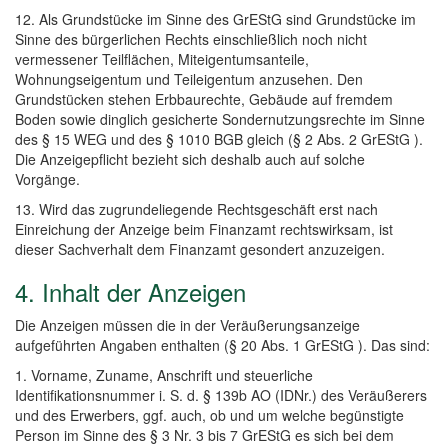
12. Als Grundstücke im Sinne des GrEStG sind Grundstücke im
Sinne des bürgerlichen Rechts einschließlich noch nicht
vermessener Teilflächen, Miteigentumsanteile,
Wohnungseigentum und Teileigentum anzusehen. Den
Grundstücken stehen Erbbaurechte, Gebäude auf fremdem
Boden sowie dinglich gesicherte Sondernutzungsrechte im Sinne
des § 15 WEG und des § 1010 BGB gleich (§ 2 Abs. 2 GrEStG ).
Die Anzeigepflicht bezieht sich deshalb auch auf solche
Vorgänge.
13. Wird das zugrundeliegende Rechtsgeschäft erst nach
Einreichung der Anzeige beim Finanzamt rechtswirksam, ist
dieser Sachverhalt dem Finanzamt gesondert anzuzeigen.
4. Inhalt der Anzeigen
Die Anzeigen müssen die in der Veräußerungsanzeige
aufgeführten Angaben enthalten (§ 20 Abs. 1 GrEStG ). Das sind:
1. Vorname, Zuname, Anschrift und steuerliche
Identifikationsnummer i. S. d. § 139b AO (IDNr.) des Veräußerers
und des Erwerbers, ggf. auch, ob und um welche begünstigte
Person im Sinne des § 3 Nr. 3 bis 7 GrEStG es sich bei dem