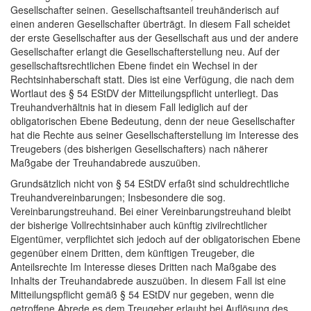
Gesellschafter seinen. Gesellschaftsanteil treuhänderisch auf
einen anderen Gesellschafter überträgt. In diesem Fall scheidet
der erste Gesellschafter aus der Gesellschaft aus und der andere
Gesellschafter erlangt die Gesellschafterstellung neu. Auf der
gesellschaftsrechtlichen Ebene findet ein Wechsel in der
Rechtsinhaberschaft statt. Dies ist eine Verfügung, die nach dem
Wortlaut des § 54 EStDV der Mitteilungspflicht unterliegt. Das
Treuhandverhältnis hat in diesem Fall lediglich auf der
obligatorischen Ebene Bedeutung, denn der neue Gesellschafter
hat die Rechte aus seiner Gesellschafterstellung im Interesse des
Treugebers (des bisherigen Gesellschafters) nach näherer
Maßgabe der Treuhandabrede auszuüben.
Grundsätzlich nicht von § 54 EStDV erfaßt sind schuldrechtliche
Treuhandvereinbarungen; Insbesondere die sog.
Vereinbarungstreuhand. Bei einer Vereinbarungstreuhand bleibt
der bisherige Vollrechtsinhaber auch künftig zivilrechtlicher
Eigentümer, verpflichtet sich jedoch auf der obligatorischen Ebene
gegenüber einem Dritten, dem künftigen Treugeber, die
Anteilsrechte Im Interesse dieses Dritten nach Maßgabe des
Inhalts der Treuhandabrede auszuüben. In diesem Fall ist eine
Mitteilungspflicht gemäß § 54 EStDV nur gegeben, wenn die
getroffene Abrede es dem Treugeber erlaubt bei Auflösung des