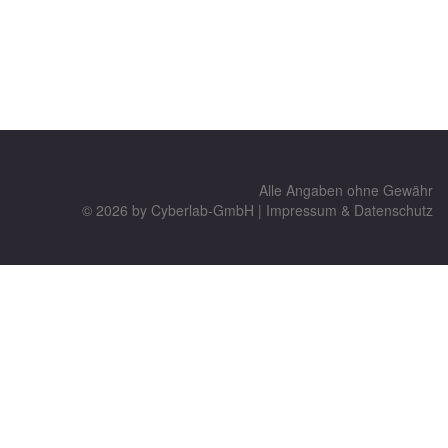
Alle Angaben ohne Gewähr
© 2026 by
Cyberlab-GmbH
|
Impressum & Datenschutz