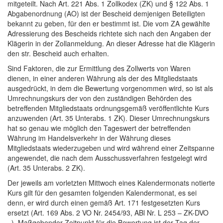
mitgeteilt. Nach Art. 221 Abs. 1 Zollkodex (ZK) und § 122 Abs. 1
Abgabenordnung (AO) ist der Bescheid demjenigen Beteiligten
bekannt zu geben, für den er bestimmt ist. Die vom ZA gewählte
Adressierung des Bescheids richtete sich nach den Angaben der
Klägerin in der Zollanmeldung. An dieser Adresse hat die Klägerin
den str. Bescheid auch erhalten.
Sind Faktoren, die zur Ermittlung des Zollwerts von Waren
dienen, in einer anderen Währung als der des Mitgliedstaats
ausgedrückt, in dem die Bewertung vorgenommen wird, so ist als
Umrechnungskurs der von den zuständigen Behörden des
betreffenden Mitgliedstaats ordnungsgemäß veröffentlichte Kurs
anzuwenden (Art. 35 Unterabs. 1 ZK). Dieser Umrechnungskurs
hat so genau wie möglich den Tageswert der betreffenden
Währung im Handelsverkehr in der Währung dieses
Mitgliedstaats wiederzugeben und wird während einer Zeitspanne
angewendet, die nach dem Ausschussverfahren festgelegt wird
(Art. 35 Unterabs. 2 ZK).
Der jeweils am vorletzten Mittwoch eines Kalendermonats notierte
Kurs gilt für den gesamten folgenden Kalendermonat, es sei
denn, er wird durch einen gemäß Art. 171 festgesetzten Kurs
ersetzt (Art. 169 Abs. 2 VO Nr. 2454/93, ABl Nr. L 253 – ZK-DVO
–). Maßgebender Zeitpunkt für die Bewertung ist der Tag der