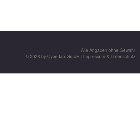
Alle Angaben ohne Gewähr
© 2026 by
Cyberlab-GmbH
|
Impressum & Datenschutz