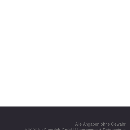
Alle Angaben ohne Gewähr
© 2026 by
Cyberlab-GmbH
|
Impressum & Datenschutz