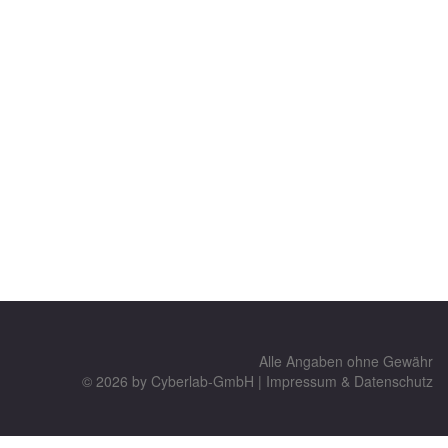
Alle Angaben ohne Gewähr
© 2026 by
Cyberlab-GmbH
|
Impressum & Datenschutz