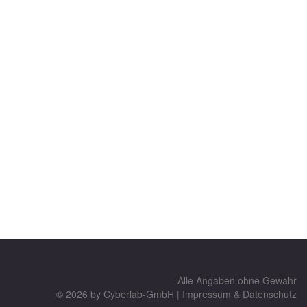
Alle Angaben ohne Gewähr
© 2026 by
Cyberlab-GmbH
|
Impressum & Datenschutz