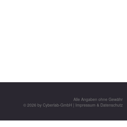
Alle Angaben ohne Gewähr
© 2026 by
Cyberlab-GmbH
|
Impressum & Datenschutz