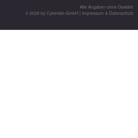
Alle Angaben ohne Gewähr
© 2026 by
Cyberlab-GmbH
|
Impressum & Datenschutz