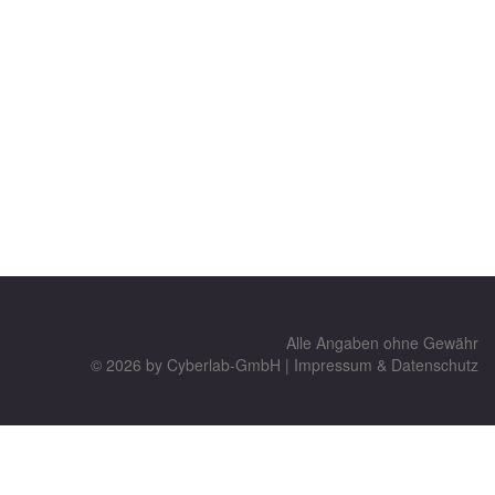
Alle Angaben ohne Gewähr
© 2026 by
Cyberlab-GmbH
|
Impressum & Datenschutz